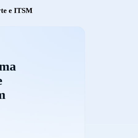
rte e ITSM
ema
e
m