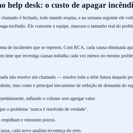
 help desk: o custo de apagar incênd
o chamado é fechado, todo mundo respira, e na semana seguinte ele vo
paga-incêndio. Ele consome a equipe, mascara o tamanho real do probl
 de incidentes que se repetem. Com RCA, cada causa eliminada apaga 
 um time que investiga causas trabalha cada vez menos no mesmo proble
nada não resolve um chamado — resolve toda a série futura daquele pr
idente, mas como o principal mecanismo de redução de demanda do sup
epetidamente, inflando o volume sem agregar valor.
 que o problema ‘nunca é resolvido de verdade’.
s empilham e estouram prazos.
causa, cada novo analista recomeça do zero.