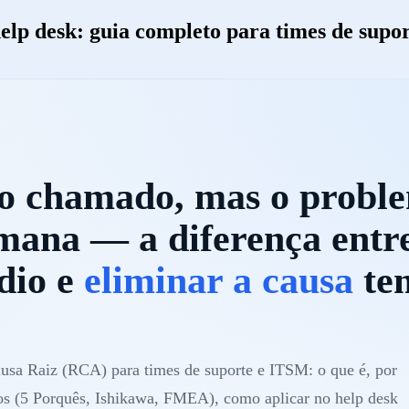
elp desk: guia completo para times de supo
 o chamado, mas o probl
emana — a diferença entr
dio e
eliminar a causa
te
ausa Raiz (RCA) para times de suporte e ITSM: o que é, por
cos (5 Porquês, Ishikawa, FMEA), como aplicar no help desk