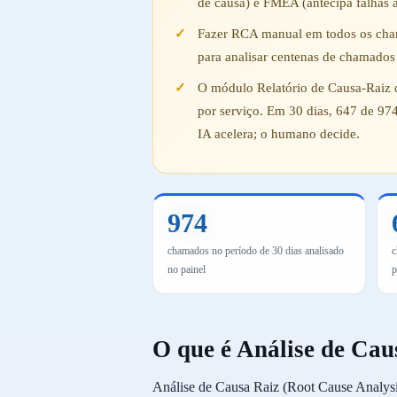
de causa) e FMEA (antecipa falhas 
Fazer RCA manual em todos os chama
para analisar centenas de chamados
O módulo Relatório de Causa-Raiz 
por serviço. Em 30 dias, 647 de 9
IA acelera; o humano decide.
974
chamados no período de 30 dias analisado
c
no painel
p
O que é Análise de Ca
Análise de Causa Raiz (Root Cause Analysi