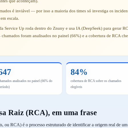
antes que aconteçam).
dos é inviável — por isso a maioria dos times só investiga os inciden
 em escala.
da Service Up roda dentro do Znuny e usa IA (DeepSeek) para gerar 
74 chamados foram analisados no painel (66%) e a cobertura de RCA ch
647
84%
hamados analisados no painel (66% do
cobertura de RCA sobre os chamados
eríodo)
elegíveis
usa Raiz (RCA), em uma frase
s, ou RCA) é o processo estruturado de identificar a origem real de 