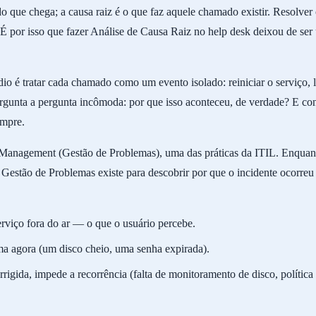
o que chega; a causa raiz é o que faz aquele chamado existir. Resolver o
por isso que fazer Análise de Causa Raiz no help desk deixou de ser 
io é tratar cada chamado como um evento isolado: reiniciar o serviço, li
gunta a pergunta incômoda: por que isso aconteceu, de verdade? E cont
empre.
nagement (Gestão de Problemas), uma das práticas da ITIL. Enquanto 
 a Gestão de Problemas existe para descobrir por que o incidente ocorre
erviço fora do ar — o que o usuário percebe.
ma agora (um disco cheio, uma senha expirada).
rrigida, impede a recorrência (falta de monitoramento de disco, polític