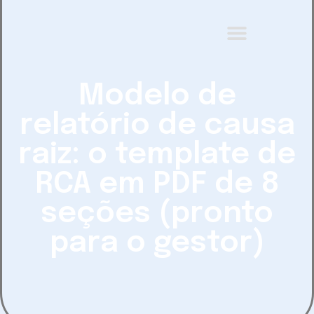
Modelo de
relatório de causa
raiz: o template de
RCA em PDF de 8
seções (pronto
para o gestor)