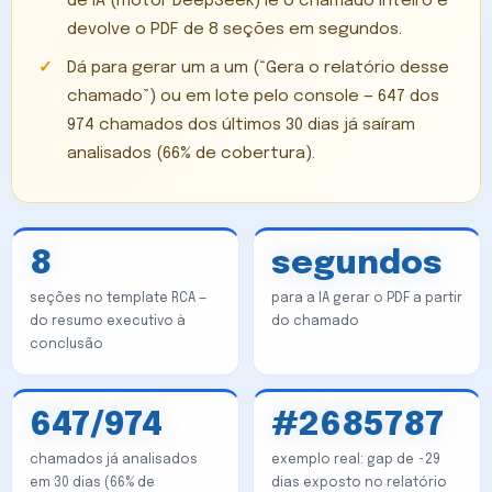
de IA (motor DeepSeek) lê o chamado inteiro e
devolve o PDF de 8 seções em segundos.
Dá para gerar um a um (“Gera o relatório desse
chamado”) ou em lote pelo console — 647 dos
974 chamados dos últimos 30 dias já saíram
analisados (66% de cobertura).
8
segundos
seções no template RCA —
para a IA gerar o PDF a partir
do resumo executivo à
do chamado
conclusão
647/974
#2685787
chamados já analisados
exemplo real: gap de ~29
em 30 dias (66% de
dias exposto no relatório