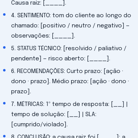
Causa raiz: [____].
4. SENTIMENTO: tom do cliente ao longo do
chamado: [positivo / neutro / negativo] —
observações: [____].
5. STATUS TÉCNICO: [resolvido / paliativo /
pendente] — risco aberto: [____].
6. RECOMENDAÇÕES: Curto prazo: [ação ·
dono · prazo]. Médio prazo: [ação · dono ·
prazo].
7. MÉTRICAS: 1º tempo de resposta: [__] |
tempo de solução: [__] | SLA:
[cumprido/violado].
8. CONCLUSÃO: a causa raiz foi [____]; a