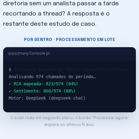
diretoria sem um analista passar a tarde
recortando a thread? A resposta é o
restante deste estudo de caso.
POR DENTRO · PROCESSAMENTO EM LOTE
znuny.Console.pl
$
bin/znuny.Console.pl Maint::AICopilot::RCAScan
Analisando 974 chamados do período…
✓ RCA mapeada: 823/974 (84%)
✓ Sentimento: 860/974 (88%)
Motor: DeepSeek (deepseek-chat)
O scan roda em segundo plano; o botão “Processar agora”
dispara os últimos N dias.