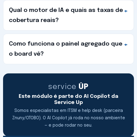
Qual o motor de IA e quais as taxas de
cobertura reais?
Como funciona o painel agregado que
o board vê?
service
ÛP
Este módulo é parte do AI Copilot da
Service Up
Somos especialistas em ITSM e help desk (parceira
Znuny/OTOBO). O AI Copilot já roda no nosso ambiente
— e pode rodar no seu.