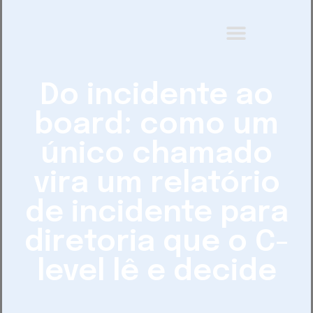
Do incidente ao
board: como um
único chamado
vira um relatório
de incidente para
diretoria que o C-
level lê e decide