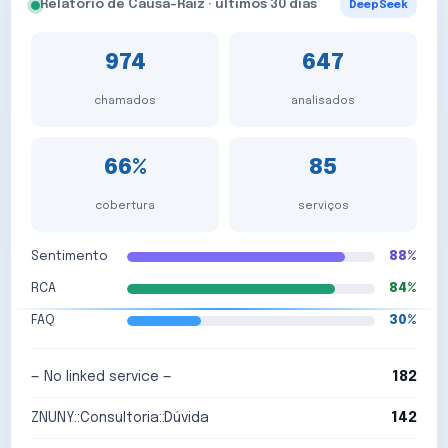
Relatório de Causa-Raiz · últimos 30 dias
DeepSeek
974
647
chamados
analisados
66%
85
cobertura
serviços
Sentimento
88%
RCA
84%
FAQ
30%
— No linked service —
182
ZNUNY::Consultoria::Dúvida
142