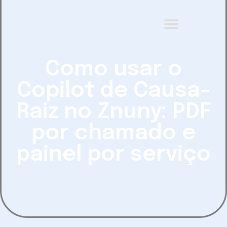
Como usar o
Copilot de Causa-
Raiz no Znuny: PDF
por chamado e
painel por serviço